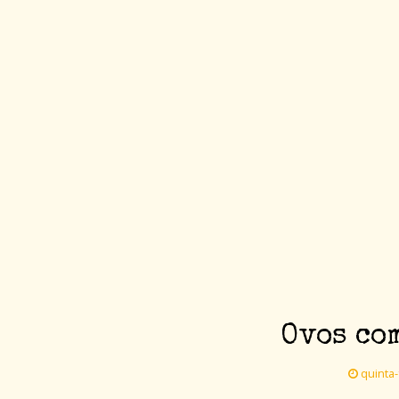
Ovos co
quinta-f