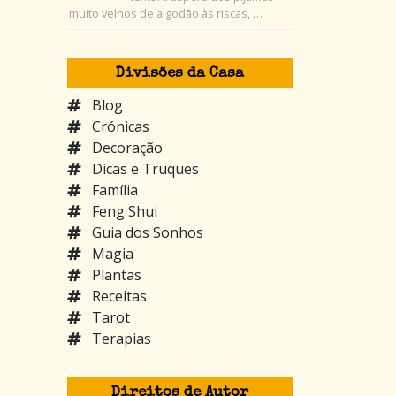
muito velhos de algodão às riscas, …
Divisões da Casa
Blog
Crónicas
Decoração
Dicas e Truques
Família
Feng Shui
Guia dos Sonhos
Magia
Plantas
Receitas
Tarot
Terapias
Direitos de Autor