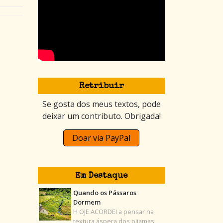
Retribuir
Se gosta dos meus textos, pode
deixar um contributo. Obrigada!
Doar via PayPal
Em Destaque
Quando os Pássaros
Dormem
H OJE ACORDEI a pensar na
textura áspera dos pijamas