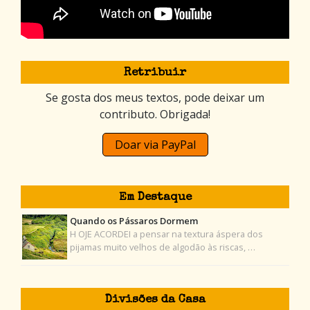
Retribuir
Se gosta dos meus textos, pode deixar um
contributo. Obrigada!
Doar via PayPal
Em Destaque
Quando os Pássaros Dormem
H OJE ACORDEI a pensar na textura áspera dos
pijamas muito velhos de algodão às riscas, …
Divisões da Casa