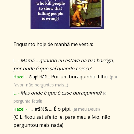
Enquanto hoje de manhã me vestia:
-
Mamã... quando eu estava na tua barriga,
L.
por onde é que saí quando cresci?
-
Por um buraquinho, filho.
Hazel
Glup! Hã?!...
(por
favor, não perguntes mais...)
-
Mas onde é que é esse buraquinho?
L.
(a
pergunta fatal!)
-
..... #$%& .... É o pipi.
Hazel
(ai meu Deus!)
(O L. ficou satisfeito, e, para meu alívio, não
perguntou mais nada)