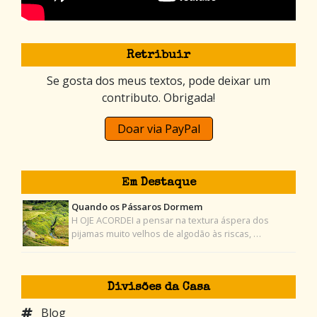
Retribuir
Se gosta dos meus textos, pode deixar um
contributo. Obrigada!
Doar via PayPal
Em Destaque
Quando os Pássaros Dormem
H OJE ACORDEI a pensar na textura áspera dos
pijamas muito velhos de algodão às riscas, …
Divisões da Casa
Blog