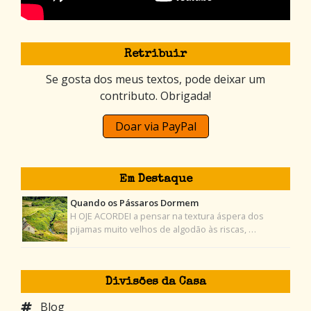
Retribuir
Se gosta dos meus textos, pode deixar um
contributo. Obrigada!
Doar via PayPal
Em Destaque
Quando os Pássaros Dormem
H OJE ACORDEI a pensar na textura áspera dos
pijamas muito velhos de algodão às riscas, …
Divisões da Casa
Blog