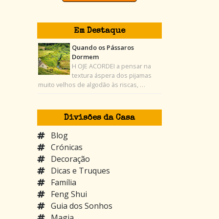
Em Destaque
Quando os Pássaros
Dormem
H OJE ACORDEI a pensar na
textura áspera dos pijamas
muito velhos de algodão às riscas, …
Divisões da Casa
Blog
Crónicas
Decoração
Dicas e Truques
Família
Feng Shui
Guia dos Sonhos
Magia