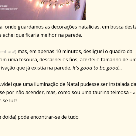
sa, onde guardamos as decorações natalícias, em busca dest
 achei que ficaria melhor na parede.
mas, em apenas 10 minutos, desliguei o quadro da
senhora!)
o com uma tesoura, descarnei os fios, acertei o tamanho de u
erivação que já existia na parede.
It's good to be good...
dei que uma iluminação de Natal pudesse ser instalada d
se por não acender, mas, como sou uma taurina teimosa -
a
z-se luz!
 doida) pode encontrar-se de tudo.