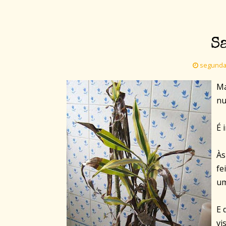
S
segunda-
Ma
nu
É 
Às
fe
um
E 
vi