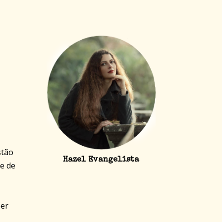
stão
Hazel Evangelista
se de
ser