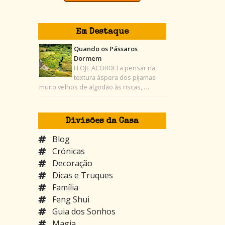
Em Destaque
Quando os Pássaros
Dormem
H OJE ACORDEI a pensar na
textura áspera dos pijamas
muito velhos de algodão às riscas, …
Divisões da Casa
Blog
Crónicas
Decoração
Dicas e Truques
Família
Feng Shui
Guia dos Sonhos
Magia