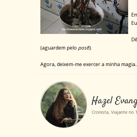
Em
Eu
Dê
(aguardem pelo
post
!).
Agora, deixem-me exercer a minha magia..
Hazel Evang
Cronista, Viajante no