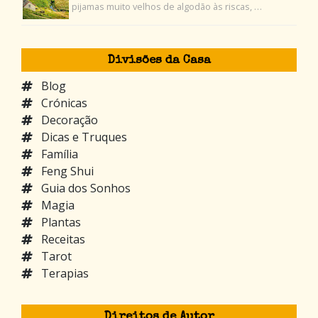
pijamas muito velhos de algodão às riscas, …
Divisões da Casa
Blog
Crónicas
Decoração
Dicas e Truques
Família
Feng Shui
Guia dos Sonhos
Magia
Plantas
Receitas
Tarot
Terapias
Direitos de Autor