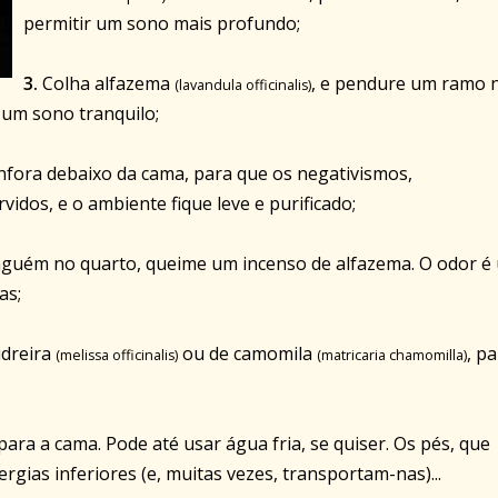
permitir um sono mais profundo;
3.
Colha alfazema
, e pendure um ramo 
(lavandula officinalis)
 um sono tranquilo;
nfora debaixo da cama, para que os negativismos,
vidos, e o ambiente fique leve e purificado;
inguém no quarto, queime um incenso de alfazema. O odor é
as;
idreira
ou de camomila
, p
(melissa officinalis)
(matricaria chamomilla)
ara a cama. Pode até usar água fria, se quiser. Os pés, que
gias inferiores (e, muitas vezes, transportam-nas)...