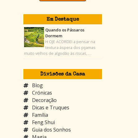
Em Destaque
Quando os Pássaros
Dormem
H OJE ACORDEI a pensar na
textura áspera dos pijamas
muito velhos de algodão às riscas, …
Divisões da Casa
Blog
Crónicas
Decoração
Dicas e Truques
Família
Feng Shui
Guia dos Sonhos
Magia