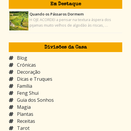
Em Destaque
Quando os Pássaros Dormem
H OJE ACORDEI a pensar na textura áspera dos
pijamas muito velhos de algodão às riscas, …
Divisões da Casa
Blog
Crónicas
Decoração
Dicas e Truques
Família
Feng Shui
Guia dos Sonhos
Magia
Plantas
Receitas
Tarot