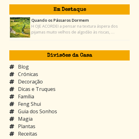
Em Destaque
Quando os Pássaros Dormem
H OJE ACORDEI a pensar na textura áspera dos
pijamas muito velhos de algodão às riscas, …
Divisões da Casa
Blog
Crónicas
Decoração
Dicas e Truques
Família
Feng Shui
Guia dos Sonhos
Magia
Plantas
Receitas