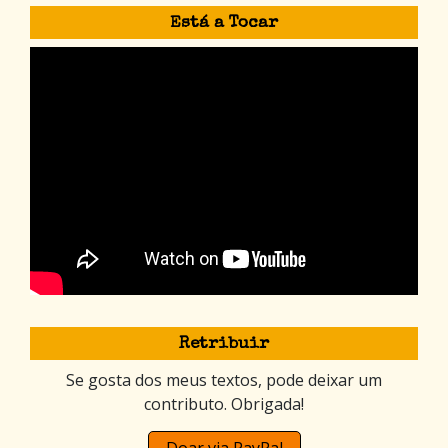
Está a Tocar
Retribuir
Se gosta dos meus textos, pode deixar um
contributo. Obrigada!
Doar via PayPal