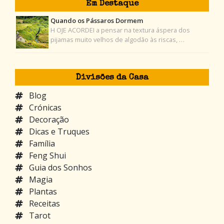
Em Destaque
Quando os Pássaros Dormem
H OJE ACORDEI a pensar na textura áspera dos
pijamas muito velhos de algodão às riscas, …
Divisões da Casa
Blog
Crónicas
Decoração
Dicas e Truques
Família
Feng Shui
Guia dos Sonhos
Magia
Plantas
Receitas
Tarot