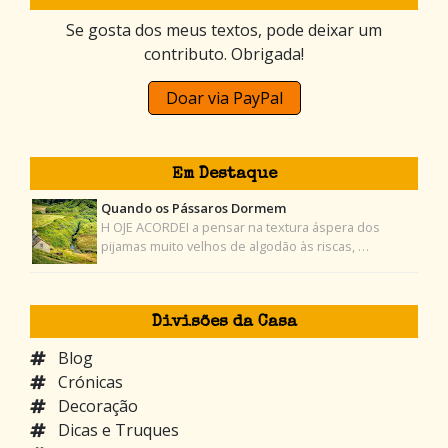
Se gosta dos meus textos, pode deixar um
contributo. Obrigada!
Doar via PayPal
Em Destaque
Quando os Pássaros Dormem
H OJE ACORDEI a pensar na textura áspera dos
pijamas muito velhos de algodão às riscas, …
Divisões da Casa
Blog
Crónicas
Decoração
Dicas e Truques