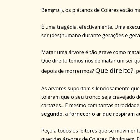
Bem
, os plátanos de Colares estão mar
(mal!)
É uma tragédia, efectivamente. Uma execu
ser (
des
)humano durante gerações e gera
Matar uma árvore é tão grave como mata
Que direito temos nós de matar um ser que
Que direito?
depois de morrermos?
, 
As árvores suportam silenciosamente qu
toleram que o seu tronco seja cravejado 
cartazes... E mesmo com tantas atrocidad
segundo, a fornecer o ar que respiram
Peço a todos os leitores que se movimente
queridas árvores de Colares. Divulguem. 