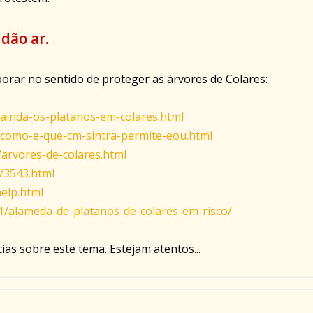
dão ar.
rar no sentido de proteger as árvores de Colares:
/ainda-os-platanos-em-colares.html
1/como-e-que-cm-sintra-permite-eou.html
arvores-de-colares.html
/3543.html
help.html
1/alameda-de-platanos-de-colares-em-risco/
as sobre este tema. Estejam atentos...