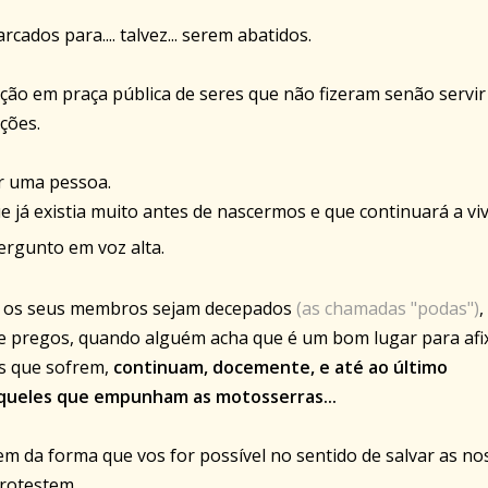
cados para.... talvez... serem abatidos.
ção em praça pública de seres que não fizeram senão servir
ções.
r uma pessoa.
 já existia muito antes de nascermos e que continuará a vi
pergunto em voz alta.
e os seus membros sejam decepados
(as chamadas "podas")
,
de pregos, quando alguém acha que é um bom lugar para afi
es que sofrem,
continuam, docemente, e até ao último
 aqueles que empunham as
motosserras
...
m da forma que vos for possível no sentido de salvar as no
Protestem.