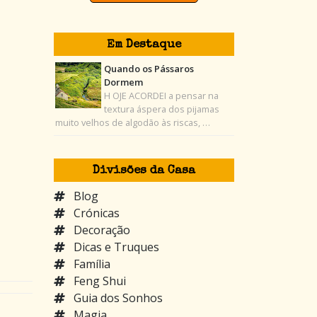
Em Destaque
Quando os Pássaros
Dormem
H OJE ACORDEI a pensar na
textura áspera dos pijamas
muito velhos de algodão às riscas, …
Divisões da Casa
Blog
Crónicas
Decoração
Dicas e Truques
Família
Feng Shui
Guia dos Sonhos
Magia