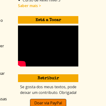
Saber mais >
 o
Está a Tocar
ver
xar
Retribuir
Se gosta dos meus textos, pode
deixar um contributo. Obrigada!
ssas
Doar via PayPal