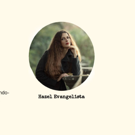
ndo-
Hazel Evangelista
o