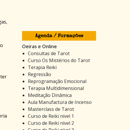
gas,
Agenda / Formações
 o
Oeiras e Online
Consultas de Tarot
Curso Os Mistérios do Tarot
Terapia Reiki
Regressão
 ter
Reprogramação Emocional
Terapia Multidimensional
Meditação Dinâmica
Aula Manufactura de Incenso
Masterclass de Tarot
eria
Curso de Reiki nível 1
Curso de Reiki nível 2
Curso de Reiki nível 3