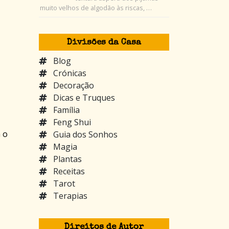
muito velhos de algodão às riscas, …
Divisões da Casa
Blog
Crónicas
Decoração
Dicas e Truques
Família
Feng Shui
á o
Guia dos Sonhos
Magia
Plantas
Receitas
Tarot
Terapias
Direitos de Autor