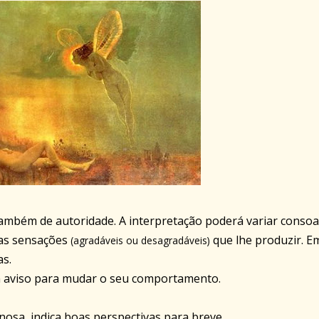
também de autoridade. A interpretação poderá variar conso
 as sensações
que lhe produzir. E
(agradáveis ou desagradáveis)
as.
m aviso para mudar o seu comportamento.
inosa, indica boas perspectivas para breve.