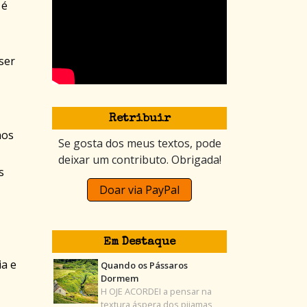
 é
ser
Retribuir
nos
Se gosta dos meus textos, pode
deixar um contributo. Obrigada!
s
Doar via PayPal
Em Destaque
ia e
Quando os Pássaros
Dormem
H OJE ACORDEI a pensar na
textura áspera dos pijamas