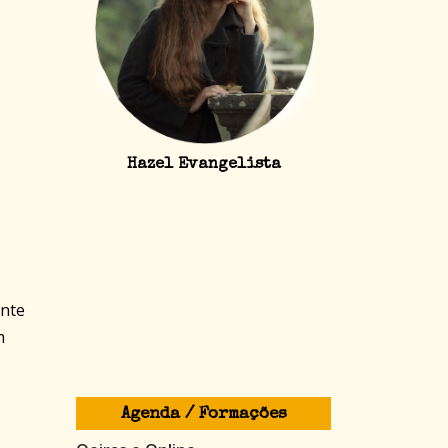
Hazel Evangelista
ante
m
Agenda / Formações