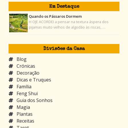
Em Destaque
Quando os Pássaros Dormem
H OJE ACORDEI a pensar na textura áspera dos
pijamas muito velhos de algodão às riscas, …
Divisões da Casa
Blog
Crónicas
Decoração
Dicas e Truques
Família
Feng Shui
Guia dos Sonhos
Magia
Plantas
Receitas
Tarot