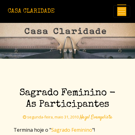
Avançar para o conteúdo principal
CASA CLARIDADE
Sagrado Feminino -
As Participantes
Hazel Evangelista
segunda-feira, maio 31, 2010
Termina hoje o "
Sagrado Feminino
"!