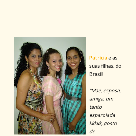
Patrícia
e as
suas filhas, do
Brasil!
"Mãe, esposa,
amiga, um
tanto
esparolada
kkkkk, gosto
de