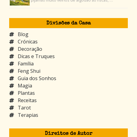
pijamas muito velhos de algodão às riscas, …
Divisões da Casa
Blog
Crónicas
Decoração
Dicas e Truques
Família
Feng Shui
Guia dos Sonhos
Magia
Plantas
Receitas
Tarot
Terapias
Direitos de Autor