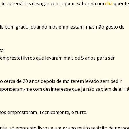
 e de apreciá-los devagar como quem saboreia um
chá
quente
 de bom grado, quando mos emprestam, mas não gosto de
to.
emprestei livros que levaram mais de 5 anos para ser
ro cerca de 20 anos depois de mo terem levado sem pedir
esponderam-me com desinteresse que já não sabiam dele. H
 nos emprestaram. Tecnicamente, é furto.
te, só empresto livros a um grupo muito restrito de pessoa