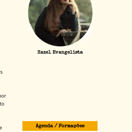
Hazel Evangelista
os
por
to
Agenda / Formações
e