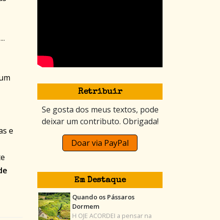
..
 um
Retribuir
Se gosta dos meus textos, pode
deixar um contributo. Obrigada!
as e
Doar via PayPal
te
de
Em Destaque
Quando os Pássaros
Dormem
H OJE ACORDEI a pensar na