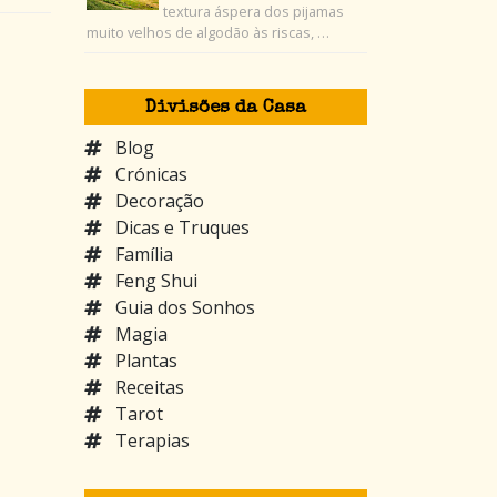
textura áspera dos pijamas
muito velhos de algodão às riscas, …
Divisões da Casa
Blog
Crónicas
Decoração
Dicas e Truques
Família
Feng Shui
Guia dos Sonhos
Magia
Plantas
Receitas
Tarot
Terapias