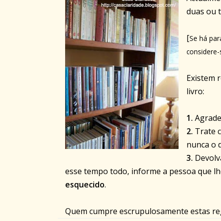
duas ou t
[
Se há par
considere-
Existem 
livro:
1.
Agrade
2.
Trate c
nunca o d
3.
Devolva
esse tempo todo, informe a pessoa que l
esquecido
.
Quem cumpre escrupulosamente estas reg