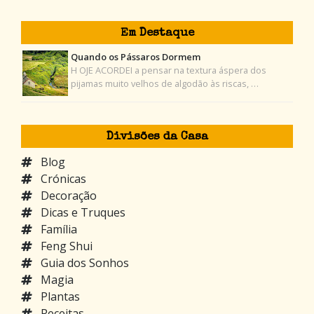
Em Destaque
Quando os Pássaros Dormem
H OJE ACORDEI a pensar na textura áspera dos
pijamas muito velhos de algodão às riscas, …
Divisões da Casa
Blog
Crónicas
Decoração
Dicas e Truques
Família
Feng Shui
Guia dos Sonhos
Magia
Plantas
Receitas