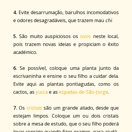
4.
Evite desarrumação, barulhos incomodativos
e odores desagradáveis, que trazem mau
chi
.
5.
São muito auspiciosos os
ovos
neste local,
pois trazem novas ideias e propiciam o êxito
académico.
6.
Se possível, coloque uma planta junto da
escrivaninha e ensine o seu filho a cuidar dela.
Evite aqui as plantas pontiagudas, como os
cactos, as
yucca
e as
espadas-de-São-Jorge
.
7.
Os
cristais
são um grande aliado, desde que
estejam limpos. Coloque um ou dois cristais
sobre a mesa de estudo, que o seu filho poderá
levar consigo quando fizer exames, para ajudá-