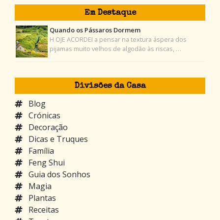
Em Destaque
Quando os Pássaros Dormem
H OJE ACORDEI a pensar na textura áspera dos
pijamas muito velhos de algodão às riscas, …
Divisões da Casa
Blog
Crónicas
Decoração
Dicas e Truques
Família
Feng Shui
Guia dos Sonhos
Magia
Plantas
Receitas