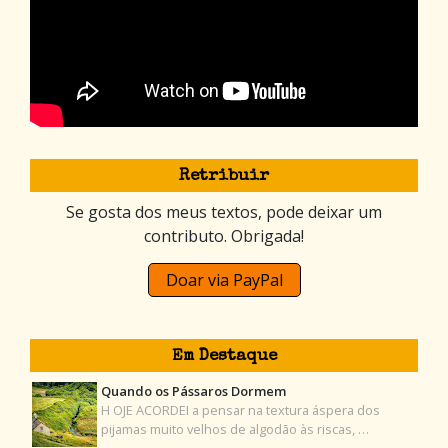
Retribuir
Se gosta dos meus textos, pode deixar um
contributo. Obrigada!
Doar via PayPal
Em Destaque
Quando os Pássaros Dormem
H OJE ACORDEI a pensar na textura áspera dos
pijamas muito velhos de algodão às riscas, …