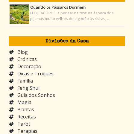
Quando os Pássaros Dormem
H OJE ACORDEI a pensar na textura áspera dos
pijamas muito velhos de algodão às riscas, …
Divisões da Casa
Blog
Crónicas
Decoração
Dicas e Truques
Família
Feng Shui
Guia dos Sonhos
Magia
Plantas
Receitas
Tarot
Terapias