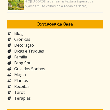
H OJE ACORDEI a pensar na textura áspera dos
pijamas muito velhos de algodão às riscas, …
Divisões da Casa
Blog
Crónicas
Decoração
Dicas e Truques
Família
Feng Shui
Guia dos Sonhos
Magia
Plantas
Receitas
Tarot
Terapias