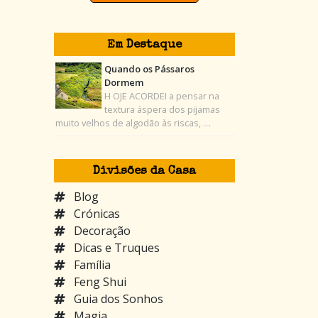
Em Destaque
Quando os Pássaros
Dormem
H OJE ACORDEI a pensar na
textura áspera dos pijamas
muito velhos de algodão às riscas, …
Divisões da Casa
Blog
Crónicas
Decoração
Dicas e Truques
Família
Feng Shui
Guia dos Sonhos
Magia