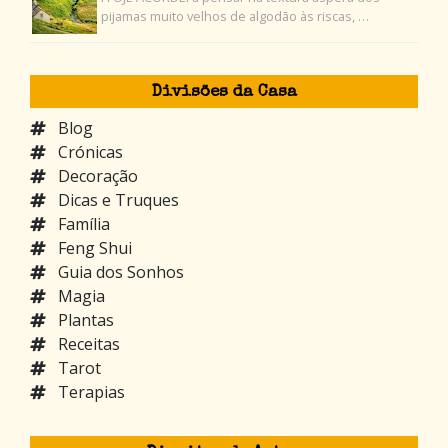
pijamas muito velhos de algodão às riscas, …
Divisões da Casa
Blog
Crónicas
Decoração
Dicas e Truques
Família
Feng Shui
Guia dos Sonhos
Magia
Plantas
Receitas
Tarot
Terapias