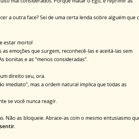
uito mal considerados. Porquê matar o Ego, e reprimir as
cer a outra face? Sei de uma certa lenda sobre alguém que o
e estar morto!
das as emoções que surgem, reconhecê-las e aceitá-las sem
 As bonitas e as "menos consideradas".
um direito seu, ora.
 imediato", mas a ordem natural implica que todas as
e se você nunca reagir.
as. Não as bloqueie. Abrace-as com o mesmo entusiasmo qu
sentir
.