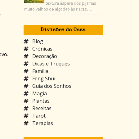
textura áspera dos pijamas
muito velhos de algodão às riscas, …
,
Divisões da Casa
Blog
Crónicas
ovo.
Decoração
Dicas e Truques
Família
Feng Shui
Guia dos Sonhos
Magia
Plantas
Receitas
Tarot
Terapias