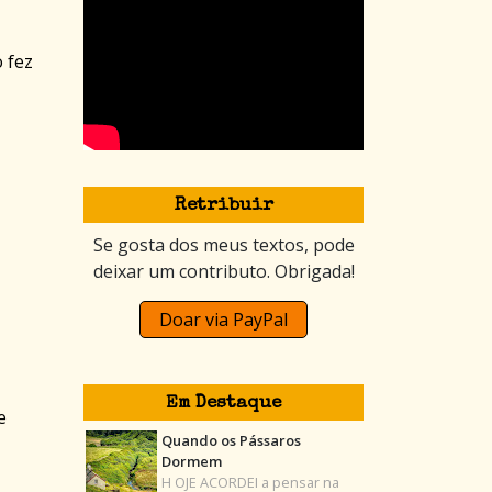
 fez
Retribuir
Se gosta dos meus textos, pode
deixar um contributo. Obrigada!
Doar via PayPal
Em Destaque
e
Quando os Pássaros
Dormem
H OJE ACORDEI a pensar na