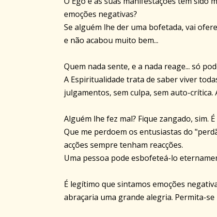
O Ego e as suas manifestações têm sido m
emoções negativas?
Se alguém lhe der uma bofetada, vai ofere
e não acabou muito bem...
Quem nada sente, e a nada reage... só pod
A Espiritualidade trata de saber viver to
julgamentos, sem culpa, sem auto-crítica.
Alguém lhe fez mal? Fique zangado, sim. É 
Que me perdoem os entusiastas do "perdão
acções sempre tenham reacções.
Uma pessoa pode esbofeteá-lo eternament
É legítimo que sintamos emoções negativ
abraçaria uma grande alegria. Permita-se