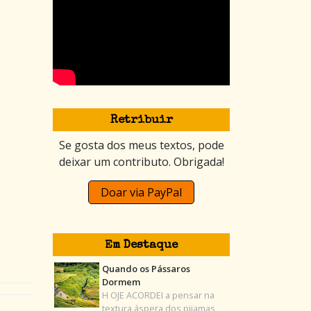
Retribuir
Se gosta dos meus textos, pode
deixar um contributo. Obrigada!
Doar via PayPal
Em Destaque
Quando os Pássaros
Dormem
H OJE ACORDEI a pensar na
textura áspera dos pijamas