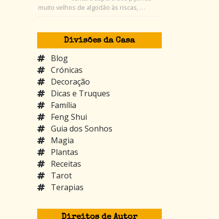
muito velhos de algodão às riscas, …
Divisões da Casa
Blog
Crónicas
Decoração
Dicas e Truques
Família
Feng Shui
Guia dos Sonhos
Magia
Plantas
Receitas
Tarot
Terapias
Direitos de Autor