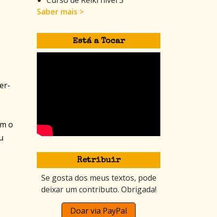
Saber mais >
Está a Tocar
er-
om o
u
Retribuir
Se gosta dos meus textos, pode
deixar um contributo. Obrigada!
Doar via PayPal