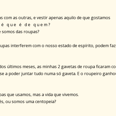
s com as outras, e vestir apenas aquilo de que gostamos
 m é q u e é d e q u e m ?
e somos das roupas?
upas interferem com o nosso estado de espírito, podem faz
dos últimos meses, as minhas 2 gavetas de roupa ficaram c
se a poder juntar tudo numa só gaveta. E o roupeiro ganho
pas que usamos, mas a vida que vivemos.
és, ou somos uma centopeia?