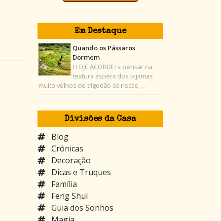
Em Destaque
Quando os Pássaros
Dormem
H OJE ACORDEI a pensar na
textura áspera dos pijamas
muito velhos de algodão às riscas, …
Divisões da Casa
Blog
Crónicas
Decoração
Dicas e Truques
Família
Feng Shui
Guia dos Sonhos
Magia