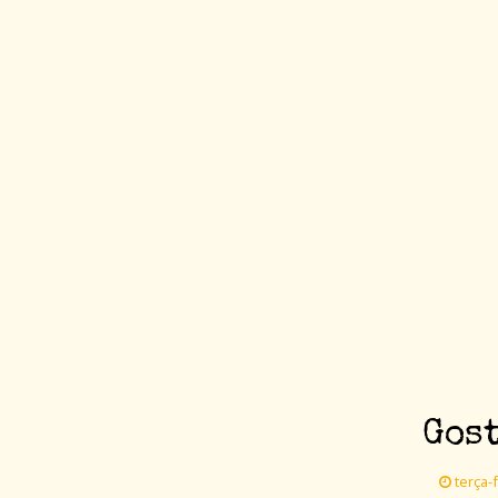
Gost
terça-f