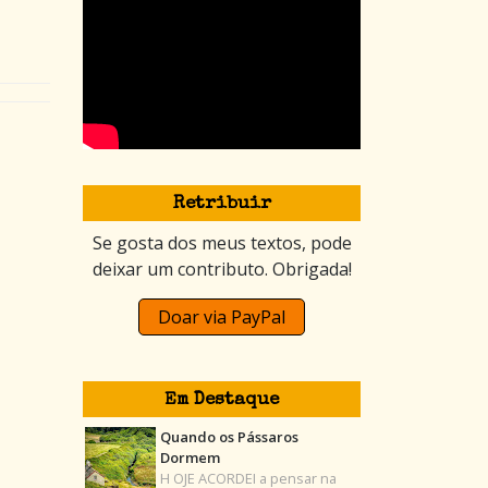
Retribuir
Se gosta dos meus textos, pode
deixar um contributo. Obrigada!
Doar via PayPal
Em Destaque
Quando os Pássaros
Dormem
H OJE ACORDEI a pensar na