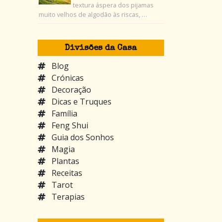
textura áspera dos pijamas
muito velhos de algodão às riscas, …
Divisões da Casa
Blog
Crónicas
Decoração
Dicas e Truques
Família
Feng Shui
Guia dos Sonhos
Magia
Plantas
Receitas
Tarot
Terapias