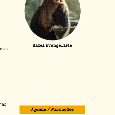
Hazel Evangelista
eles
 não
Agenda / Formações