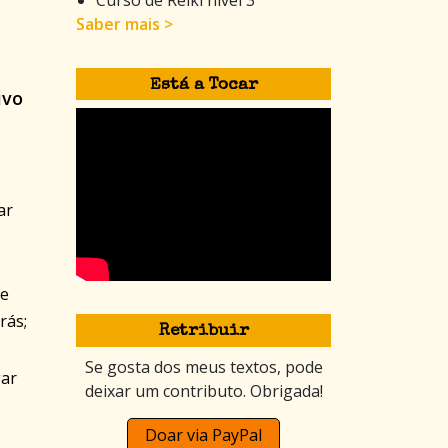
Saber mais >
Está a Tocar
ivo
ar
de
rás;
Retribuir
Se gosta dos meus textos, pode
gar
deixar um contributo. Obrigada!
Doar via PayPal