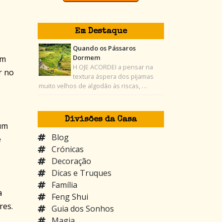
Em Destaque
Quando os Pássaros
Dormem
om
H OJE ACORDEI a pensar na
r no
textura áspera dos pijamas
muito velhos de algodão às riscas, …
Divisões da Casa
 um
Blog
e
Crónicas
Decoração
Dicas e Truques
Família
a
Feng Shui
res.
Guia dos Sonhos
Magia