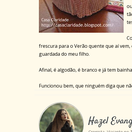
ou
tã
te
Co
frescura para o Verão quente que aí vem, 
guardada do meu filho.
Afinal, é algodão, é branco e já tem bainha 
Funcionou bem, que ninguém diga que não
Hazel Evang
Cronista, Viajante no