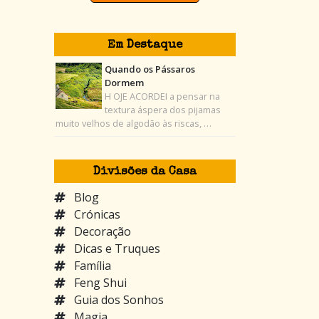
Em Destaque
Quando os Pássaros
Dormem
H OJE ACORDEI a pensar na
textura áspera dos pijamas
muito velhos de algodão às riscas, …
Divisões da Casa
Blog
Crónicas
Decoração
Dicas e Truques
Família
Feng Shui
Guia dos Sonhos
Magia