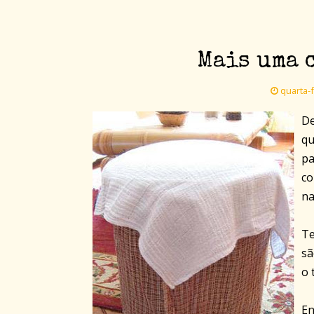
Mais uma c
quarta-f
De
qu
pa
co
na
Te
sã
o 
En