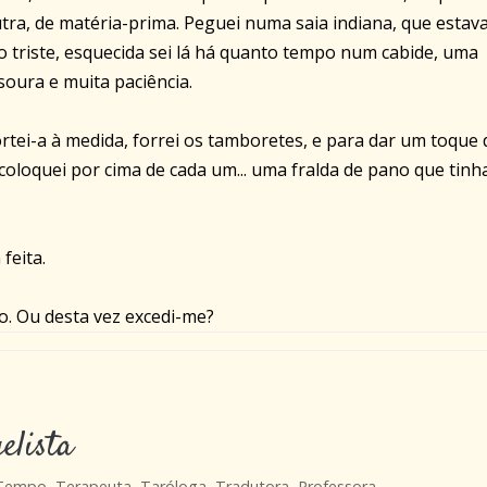
tra, de matéria-prima. Peguei numa saia indiana, que estava
o triste, esquecida sei lá há quanto tempo num cabide, uma
soura e muita paciência.
rtei-a à medida, forrei os tamboretes, e para dar um toque 
coloquei por cima de cada um... uma fralda de pano que tinh
feita.
. Ou desta vez excedi-me?
elista
 Tempo, Terapeuta, Taróloga, Tradutora, Professora.