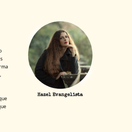
o
os
orma
,
Hazel Evangelista
 que
que