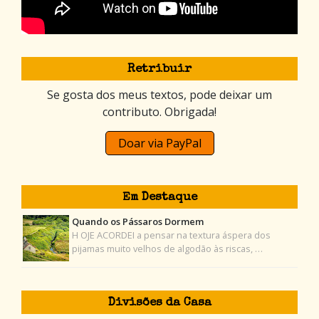
Retribuir
Se gosta dos meus textos, pode deixar um
contributo. Obrigada!
Doar via PayPal
Em Destaque
Quando os Pássaros Dormem
H OJE ACORDEI a pensar na textura áspera dos
pijamas muito velhos de algodão às riscas, …
Divisões da Casa