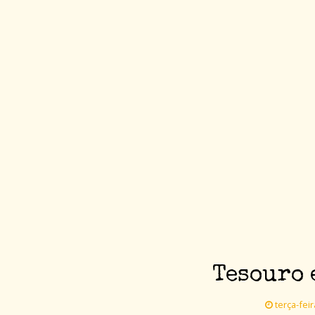
Tesouro 
terça-fei