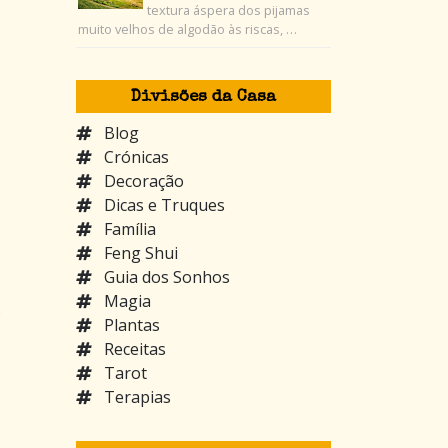
textura áspera dos pijamas
muito velhos de algodão às riscas, …
Divisões da Casa
Blog
Crónicas
Decoração
Dicas e Truques
Família
Feng Shui
Guia dos Sonhos
Magia
.
Plantas
Receitas
Tarot
Terapias