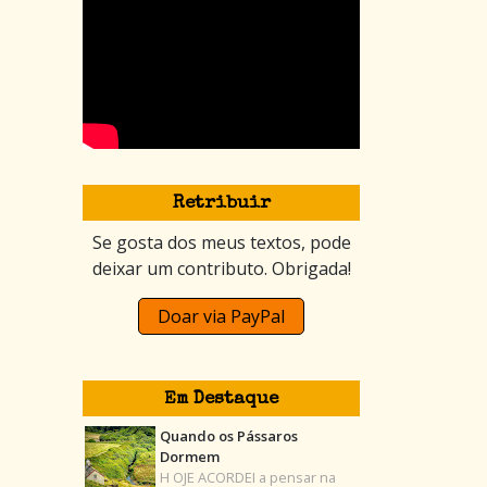
Retribuir
Se gosta dos meus textos, pode
deixar um contributo. Obrigada!
Doar via PayPal
Em Destaque
Quando os Pássaros
Dormem
H OJE ACORDEI a pensar na