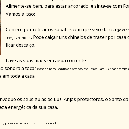
Alimente-se bem, para estar ancorado, e sinta-se com Fo
Vamos a isso:
Comece por retirar os sapatos com que veio da rua
(porque
. Pode calçar uns chinelos de trazer por casa 
energias exteriores)
ficar descalço.
Lave as suas mãos em água corrente.
o sonora a tocar
(sons de harpa, cânticos tibetanos, etc. - as da Casa Claridade també
a em toda a casa.
nvoque os seus guias de Luz, Anjos protectores, o Santo da
peza energética da sua casa.
.
erir, pode queimar a arruda num defumador)