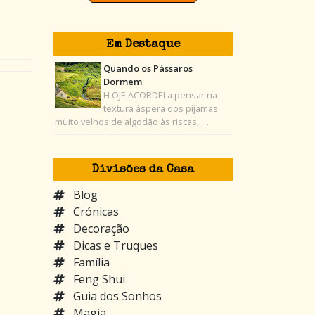
Em Destaque
Quando os Pássaros
Dormem
H OJE ACORDEI a pensar na
textura áspera dos pijamas
muito velhos de algodão às riscas, …
Divisões da Casa
Blog
Crónicas
Decoração
Dicas e Truques
Família
Feng Shui
Guia dos Sonhos
Magia