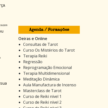
rça.
 trazem
Agenda / Formações
ou
Oeiras e Online
Consultas de Tarot
Curso Os Mistérios do Tarot
Terapia Reiki
m
Regressão
Reprogramação Emocional
Terapia Multidimensional
Meditação Dinâmica
 sua
Aula Manufactura de Incenso
Masterclass de Tarot
Curso de Reiki nível 1
Curso de Reiki nível 2
Curso de Reiki nível 3