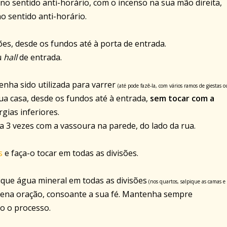
 no sentido anti-horário, com o incenso na sua mão direita,
 sentido anti-horário.
es, desde os fundos até à porta de entrada.
u
hall
de entrada.
nha sido utilizada para varrer
(até pode fazê-la, com vários ramos de giestas 
sua casa, desde os fundos até à entrada,
sem tocar com a
rgias inferiores.
a 3 vezes com a vassoura na parede, do lado da rua.
s
e faça-o tocar em todas as divisões.
ique água mineral em todas as divisões
(nos quartos, salpique as camas e
ena oração, consoante a sua fé. Mantenha sempre
o o processo.