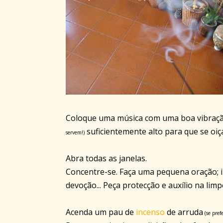
Coloque uma música com uma boa vibraçã
suficientemente alto para que se oiç
servem!)
Abra todas as janelas.
Concentre-se. Faça uma pequena oração; i
devoção... Peça protecção e auxílio na lim
Acenda um pau de
incenso
de arruda
(se pref