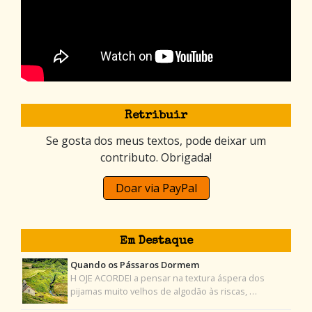
Retribuir
Se gosta dos meus textos, pode deixar um
contributo. Obrigada!
Doar via PayPal
Em Destaque
Quando os Pássaros Dormem
H OJE ACORDEI a pensar na textura áspera dos
pijamas muito velhos de algodão às riscas, …