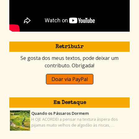
Retribuir
Se gosta dos meus textos, pode deixar um
contributo. Obrigada!
Doar via PayPal
Em Destaque
Quando os Pássaros Dormem
H OJE ACORDEI a pensar na textura áspera dos
pijamas muito velhos de algodão às riscas, …