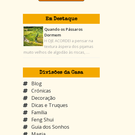
Em Destaque
Quando os Pássaros
Dormem
H OJE ACORDEI a pensar na
textura áspera dos pijamas
muito velhos de algodão às riscas, …
Divisões da Casa
Blog
Crónicas
Decoração
Dicas e Truques
Família
Feng Shui
Guia dos Sonhos
Magia