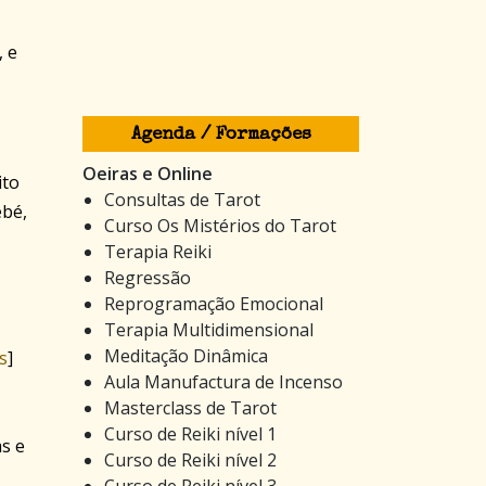
, e
Agenda / Formações
Oeiras e Online
ito
Consultas de Tarot
ebé,
Curso Os Mistérios do Tarot
Terapia Reiki
Regressão
Reprogramação Emocional
Terapia Multidimensional
Meditação Dinâmica
s
]
Aula Manufactura de Incenso
Masterclass de Tarot
Curso de Reiki nível 1
as e
Curso de Reiki nível 2
Curso de Reiki nível 3