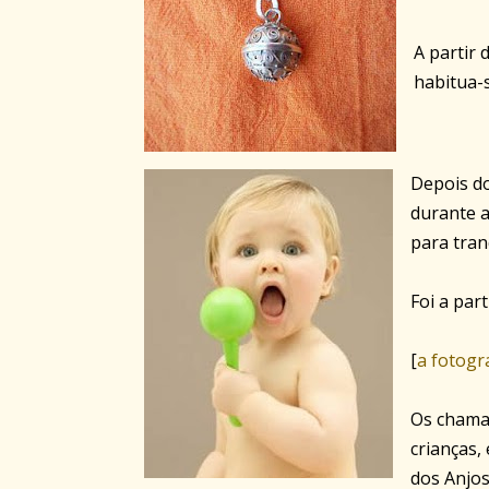
A partir 
habitua-s
Depois d
durante a
para tran
Foi a par
[
a fotogr
Os chama
crianças,
dos Anjos