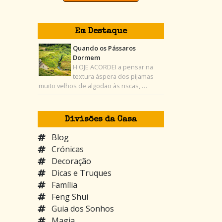
Em Destaque
Quando os Pássaros
Dormem
H OJE ACORDEI a pensar na
textura áspera dos pijamas
muito velhos de algodão às riscas, …
Divisões da Casa
Blog
Crónicas
Decoração
Dicas e Truques
Família
Feng Shui
Guia dos Sonhos
Magia