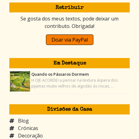
Retribuir
Se gosta dos meus textos, pode deixar um
contributo. Obrigada!
Doar via PayPal
Em Destaque
Quando os Pássaros Dormem
H OJE ACORDEI a pensar na textura áspera dos
pijamas muito velhos de algodão às riscas, …
Divisões da Casa
Blog
Crónicas
Decoração