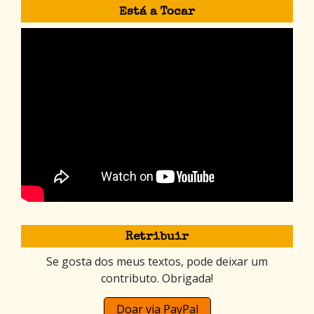
Está a Tocar
Retribuir
Se gosta dos meus textos, pode deixar um
contributo. Obrigada!
Doar via PayPal