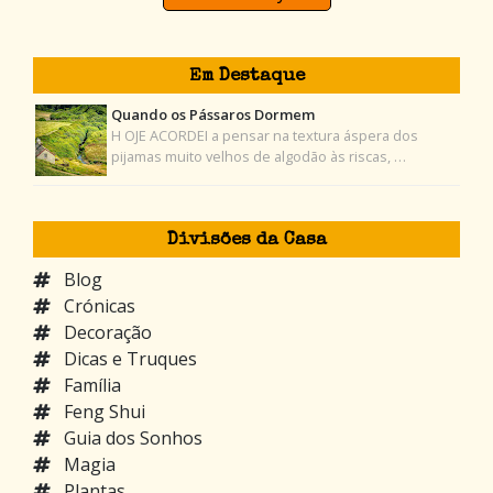
Em Destaque
Quando os Pássaros Dormem
H OJE ACORDEI a pensar na textura áspera dos
pijamas muito velhos de algodão às riscas, …
Divisões da Casa
Blog
Crónicas
Decoração
Dicas e Truques
Família
Feng Shui
Guia dos Sonhos
Magia
Plantas