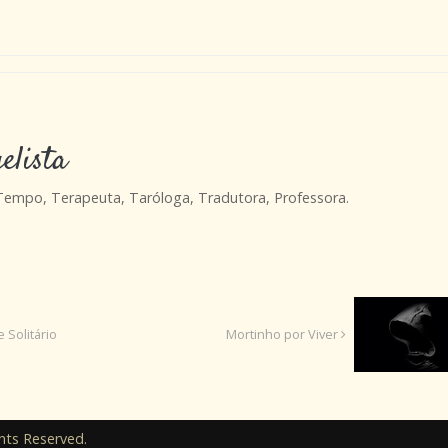
elista
 Tempo, Terapeuta, Taróloga, Tradutora, Professora.
 Solitário
Mortinho por Viver
hts Reserved.