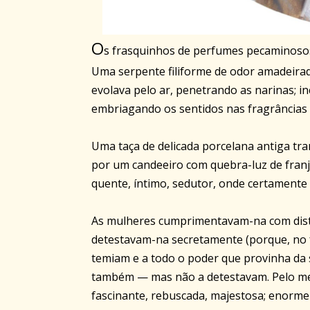
O
s frasquinhos de perfumes pecaminosos
Uma serpente filiforme de odor amadeira
evolava pelo ar, penetrando as narinas; in
embriagando os sentidos nas fragrâncias d
Uma taça de delicada porcelana antiga t
por um candeeiro com quebra-luz de fran
quente, íntimo, sedutor, onde certamente 
As mulheres cumprimentavam-na com distân
detestavam-na secretamente (porque, no 
temiam e a todo o poder que provinha d
também — mas não a detestavam. Pelo meu
fascinante, rebuscada, majestosa; enorme 