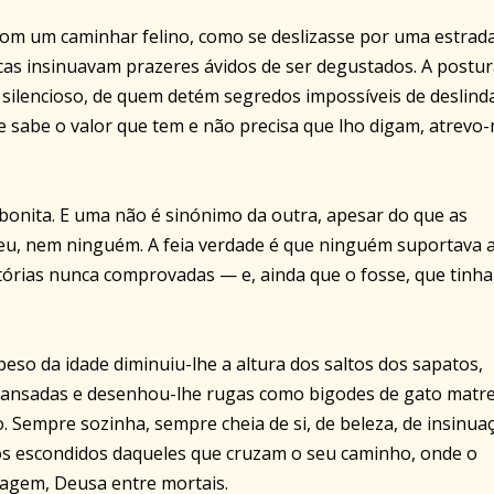
 com um caminhar felino, como se deslizasse por uma estrad
cas insinuavam prazeres ávidos de ser degustados. A postur
 silencioso, de quem detém segredos impossíveis de deslinda
e sabe o valor que tem e não precisa que lho digam, atrevo
a bonita. E uma não é sinónimo da outra, apesar do que as
eu, nem ninguém. A feia verdade é que ninguém suportava 
stórias nunca comprovadas — e, ainda que o fosse, que tinh
peso da idade diminuiu-lhe a altura dos saltos dos sapatos,
cansadas e desenhou-lhe rugas como bigodes de gato matre
o. Sempre sozinha, sempre cheia de si, de beleza, de insinua
s escondidos daqueles que cruzam o seu caminho, onde o
sagem, Deusa entre mortais.