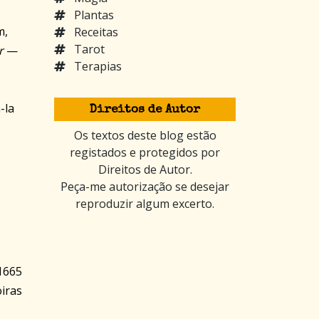
Plantas
m,
Receitas
Tarot
r
—
Terapias
-la
Direitos de Autor
Os textos deste blog estão
registados e protegidos por
Direitos de Autor.
Peça-me autorização se desejar
reproduzir algum excerto.
 1665
iras