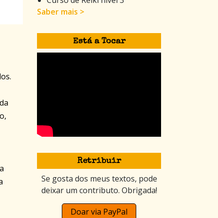
Saber mais >
Está a Tocar
dos.
ada
o,
Retribuir
 a
Se gosta dos meus textos, pode
a
deixar um contributo. Obrigada!
Doar via PayPal