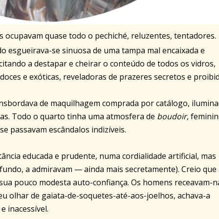
 ocupavam quase todo o pechiché, reluzentes, tentadores.
do esgueirava-se sinuosa de uma tampa mal encaixada e
citando a destapar e cheirar o conteúdo de todos os vidros,
oces e exóticas, reveladoras de prazeres secretos e proibi
ransbordava de maquilhagem comprada por catálogo, ilumin
jas. Todo o quarto tinha uma atmosfera de
boudoir
, feminin
se passavam escândalos indizíveis.
cia educada e prudente, numa cordialidade artificial, mas
fundo, a admiravam — ainda mais secretamente). Creio que
a sua pouco modesta auto-confiança. Os homens receavam-n
 olhar de gaiata-de-soquetes-até-aos-joelhos, achava-a
e inacessível.