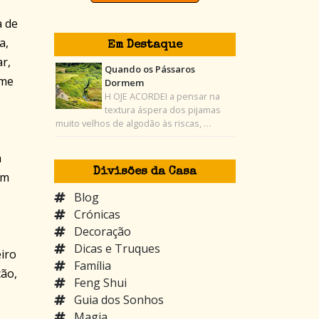
a de
a,
Em Destaque
r,
Quando os Pássaros
-me
Dormem
H OJE ACORDEI a pensar na
textura áspera dos pijamas
muito velhos de algodão às riscas, …
a
Divisões da Casa
am
Blog
Crónicas
Decoração
Dicas e Truques
iro
Família
ção,
Feng Shui
Guia dos Sonhos
Magia