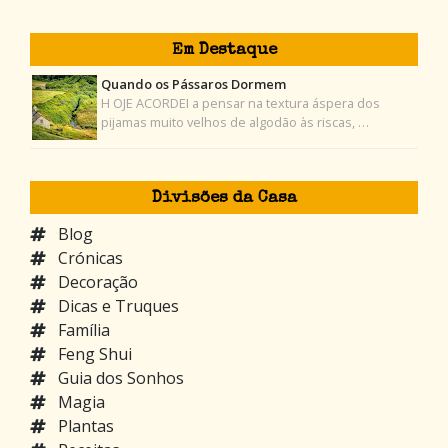
Em Destaque
Quando os Pássaros Dormem
H OJE ACORDEI a pensar na textura áspera dos
pijamas muito velhos de algodão às riscas, …
Divisões da Casa
Blog
Crónicas
Decoração
Dicas e Truques
Família
Feng Shui
Guia dos Sonhos
Magia
Plantas