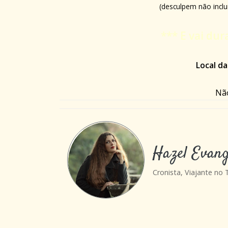
(desculpem não inclu
*** E vai du
Local da
Não
Hazel Evang
Cronista, Viajante no