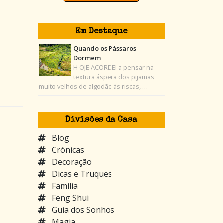
Em Destaque
Quando os Pássaros
Dormem
H OJE ACORDEI a pensar na
textura áspera dos pijamas
muito velhos de algodão às riscas, …
Divisões da Casa
Blog
Crónicas
Decoração
Dicas e Truques
Família
Feng Shui
Guia dos Sonhos
Magia