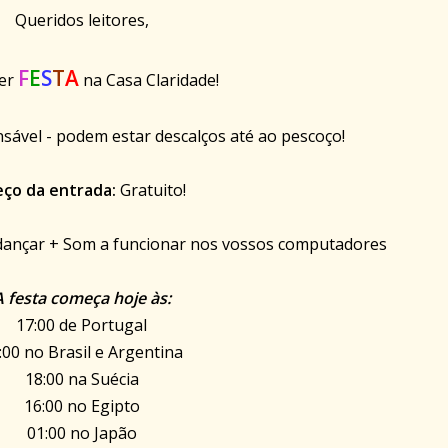
Queridos leitores,
F
E
S
T
A
ver
na Casa Claridade!
sável - podem estar descalços até ao pescoço!
eço da entrada:
Gratuito!
dançar + Som a funcionar nos vossos computadores
A festa começa hoje às:
17:00 de Portugal
:00 no Brasil e Argentina
18:00 na Suécia
16:00 no Egipto
01:00 no Japão