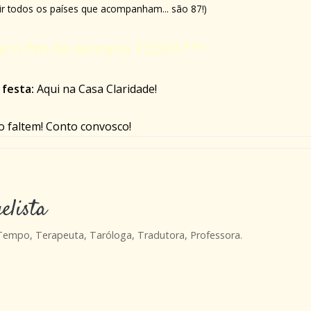
ir todos os países que acompanham... são 87!)
rar o fim-de-semana TODO! ***
 festa:
Aqui na Casa Claridade!
 faltem! Conto convosco!
elista
 Tempo, Terapeuta, Taróloga, Tradutora, Professora.