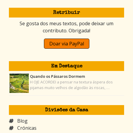
Retribuir
Se gosta dos meus textos, pode deixar um
contributo. Obrigada!
Doar via PayPal
Em Destaque
Quando os Pássaros Dormem
H OJE ACORDEI a pensar na textura áspera dos
pijamas muito velhos de algodão às riscas, …
Divisões da Casa
Blog
Crónicas