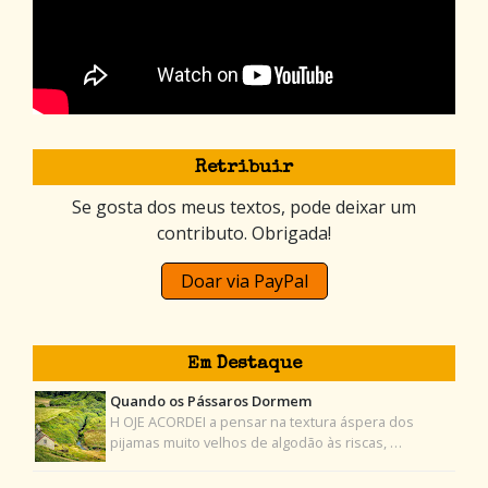
Retribuir
Se gosta dos meus textos, pode deixar um
contributo. Obrigada!
Doar via PayPal
Em Destaque
Quando os Pássaros Dormem
H OJE ACORDEI a pensar na textura áspera dos
pijamas muito velhos de algodão às riscas, …