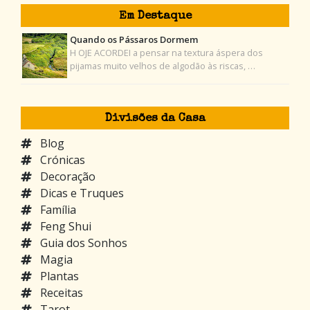
Em Destaque
Quando os Pássaros Dormem
H OJE ACORDEI a pensar na textura áspera dos
pijamas muito velhos de algodão às riscas, …
Divisões da Casa
Blog
Crónicas
Decoração
Dicas e Truques
Família
Feng Shui
Guia dos Sonhos
Magia
Plantas
Receitas
Tarot