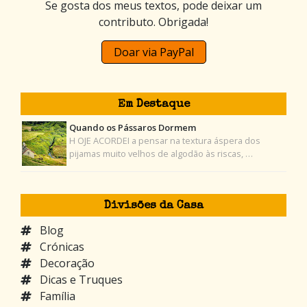
Se gosta dos meus textos, pode deixar um
contributo. Obrigada!
Doar via PayPal
Em Destaque
Quando os Pássaros Dormem
H OJE ACORDEI a pensar na textura áspera dos
pijamas muito velhos de algodão às riscas, …
Divisões da Casa
Blog
Crónicas
Decoração
Dicas e Truques
Família