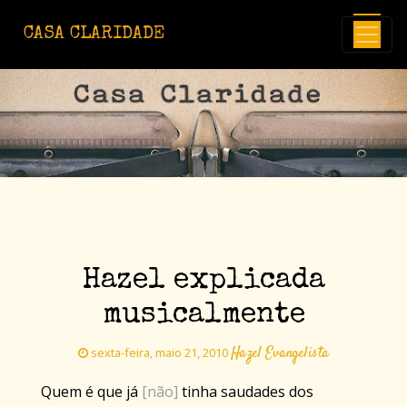
Avançar para o conteúdo principal
CASA CLARIDADE
Hazel explicada
musicalmente
Hazel Evangelista
sexta-feira, maio 21, 2010
Quem é que já
[não]
tinha saudades dos