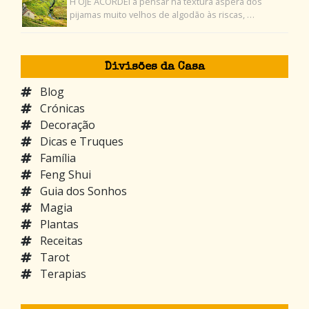
H OJE ACORDEI a pensar na textura áspera dos
pijamas muito velhos de algodão às riscas, …
Divisões da Casa
Blog
Crónicas
Decoração
Dicas e Truques
Família
Feng Shui
Guia dos Sonhos
Magia
Plantas
Receitas
Tarot
Terapias