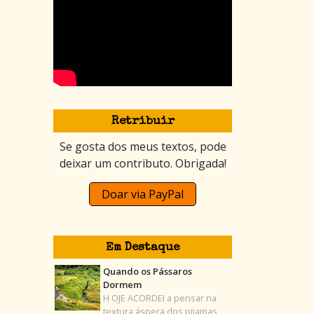
Retribuir
Se gosta dos meus textos, pode
deixar um contributo. Obrigada!
Doar via PayPal
Em Destaque
Quando os Pássaros
Dormem
H OJE ACORDEI a pensar na
textura áspera dos pijamas