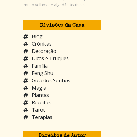
muito velhos de algodão às riscas, …
Divisões da Casa
Blog
Crónicas
Decoração
Dicas e Truques
Família
Feng Shui
Guia dos Sonhos
Magia
Plantas
Receitas
Tarot
Terapias
Direitos de Autor