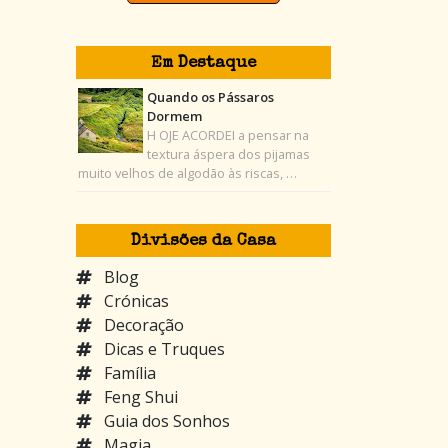
Em Destaque
Quando os Pássaros
Dormem
H OJE ACORDEI a pensar na
textura áspera dos pijamas
muito velhos de algodão às riscas, …
Divisões da Casa
Blog
Crónicas
Decoração
Dicas e Truques
Família
Feng Shui
Guia dos Sonhos
Magia