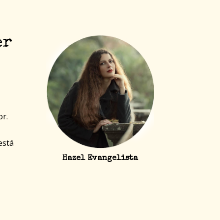
er
r.
está
Hazel Evangelista