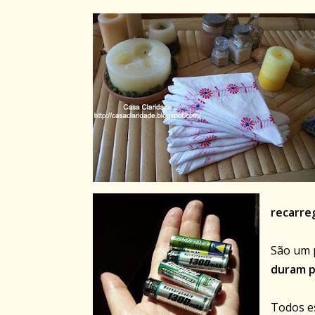
recarre
São um 
duram p
Todos es